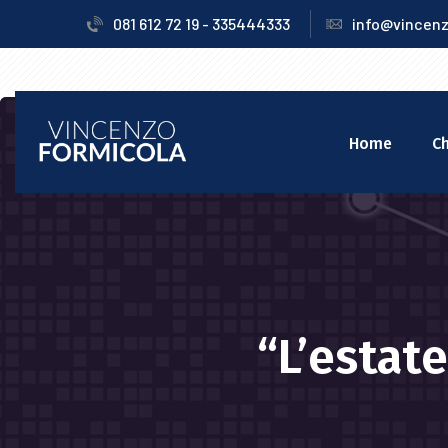
081 612 72 19 - 335444333
info@vincenz
Home
Ch
“L’estat