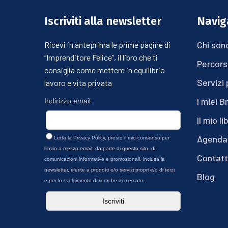
Iscriviti alla newsletter
Naviga
Chi son
Ricevi in anteprima le prime pagine di
“Imprenditore Felice”, il libro che ti
Percors
consiglia come mettere in equilibrio
Servizi 
lavoro e vita privata
I miei B
Indirizzo email
Il mio li
Agenda
Letta la
Privacy Policy
, presto il mio consenso per
l’invio a mezzo email, da parte di questo sito, di
Contatt
comunicazioni informative e promozionali, inclusa la
newsletter, riferite a prodotti e/o servizi propri e/o di terzi
Blog
e per lo svolgimento di ricerche di mercato.