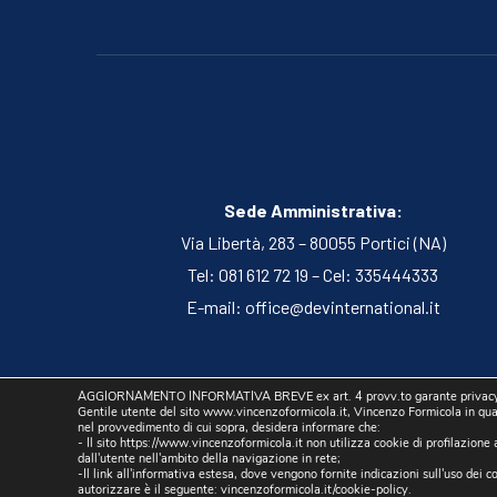
Sede Amministrativa:
Via Libertà, 283 – 80055 Portici (NA)
Tel: 081 612 72 19 – Cel: 335444333
E-mail:
office@devinternational.it
AGGIORNAMENTO INFORMATIVA BREVE ex art. 4 provv.to garante privacy 
Gentile utente del sito www.vincenzoformicola.it, Vincenzo Formicola in quali
Cookie Policy
/
Privacy P
nel provvedimento di cui sopra, desidera informare che:
- Il sito https://www.vincenzoformicola.it non utilizza cookie di profilazione 
dall'utente nell'ambito della navigazione in rete;
-Il link all'informativa estesa, dove vengono fornite indicazioni sull'uso dei coo
autorizzare è il seguente:
vincenzoformicola.it/cookie-policy
.