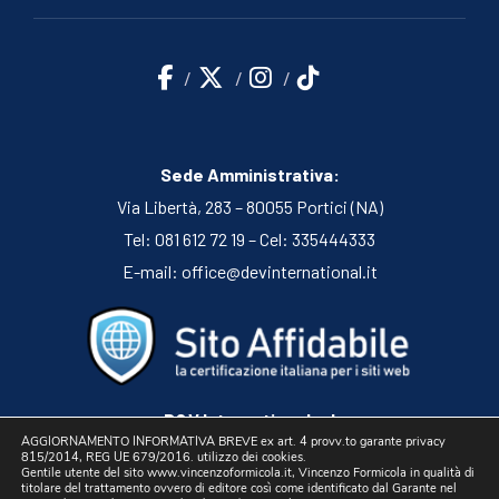
Sede Amministrativa:
Via Libertà, 283 – 80055 Portici (NA)
Tel: 081 612 72 19 – Cel: 335444333
E-mail:
office@devinternational.it
D&V International srl
AGGIORNAMENTO INFORMATIVA BREVE ex art. 4 provv.to garante privacy
Sede Legale: Via Libertà, 225 – 80055 Portici (NA)
815/2014, REG UE 679/2016. utilizzo dei cookies.
Gentile utente del sito www.vincenzoformicola.it, Vincenzo Formicola in qualità di
P.IVA 05754741212 | REA NA-773826
titolare del trattamento ovvero di editore così come identificato dal Garante nel