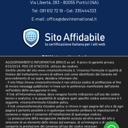
Via Libertà, 283 – 80055 Portici (NA)
Tel: 081 612 72 19 – Cel: 335444333
E-mail:
office@devinternational.it
D&V International srl
AGGIORNAMENTO INFORMATIVA BREVE ex art. 4 provv.to garante privacy
Sede Legale: Via Libertà, 225 – 80055 Portici (NA)
815/2014, REG UE 679/2016. utilizzo dei cookies.
Gentile utente del sito www.vincenzoformicola.it, Vincenzo Formicola in qualità di
P.IVA 05754741212 | REA NA-773826
titolare del trattamento ovvero di editore così come identificato dal Garante nel
provvedimento di cui sopra, desidera informare che:
Capitale sociale 10.000 euro I.V.
- Il sito https://www.vincenzoformicola.it non utilizza cookie di profilazione al fine
di inviare messaggi pubblicitari in linea con le preferenze manifestate dall'utente
Pec:
devinternational@pec.it
nell'ambito della navigazione in rete;
-Il link all'informativa estesa, dove vengono fornite indicazioni sull'uso dei cookie
tecnici e analytics, e la possibilità di scegliere quali specifici cookie autorizzare è il
seguente:
vincenzoformicola.it/cookie-policy
.
- Il link
vincenzoformicola.it/cookie-policy
si ritrova in ogni pagina del sito e da ogni
Cookie Policy
/
Privacy Policy
pagina è pertanto possibile e in qualunque momento cambiare le impostazioni di
consenso e negare il consenso all'installazione di qualunque cookies;
- La prosecuzione della navigazione mediante accesso ad altra area del sito o
Sito realizzato da
Digital & Viral
selezione di un elemento dello stesso (ad esempio, di un'immagine o di un link)
comporta la prestazione del consenso all'uso dei cookie necessari.