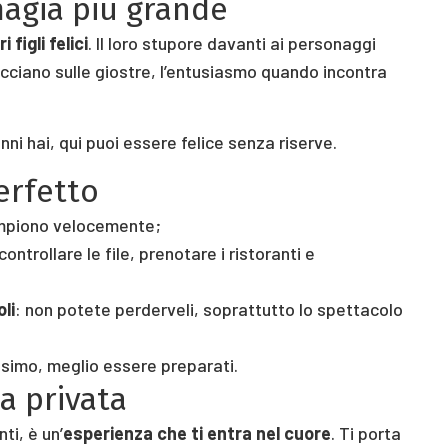
magia più grande
 figli felici
. Il loro stupore davanti ai personaggi
ecciano sulle giostre, l’entusiasmo quando incontra
nni hai, qui puoi essere felice senza riserve.
erfetto
 riempiono velocemente;
ntrollare le file, prenotare i ristoranti e
li
: non potete perderveli, soprattutto lo spettacolo
ssimo, meglio essere preparati.
ta privata
ti, è un’
esperienza che ti entra nel cuore
. Ti porta