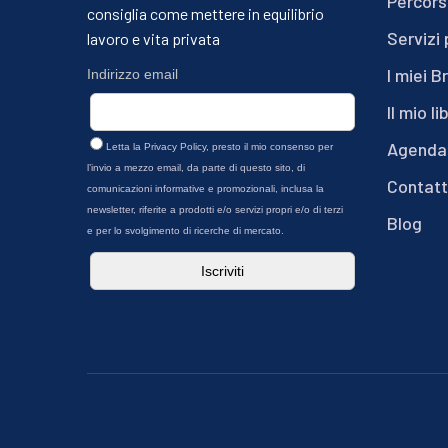
Percors
consiglia come mettere in equilibrio
Servizi 
lavoro e vita privata
I miei B
Indirizzo email
Il mio li
Agenda
Letta la
Privacy Policy
, presto il mio consenso per
l’invio a mezzo email, da parte di questo sito, di
Contatt
comunicazioni informative e promozionali, inclusa la
newsletter, riferite a prodotti e/o servizi propri e/o di terzi
Blog
e per lo svolgimento di ricerche di mercato.