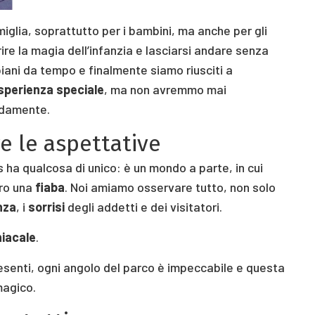
miglia, soprattutto per i bambini, ma anche per gli
ire la magia dell’infanzia e lasciarsi andare senza
piani da tempo e finalmente siamo riusciti a
sperienza speciale
, ma non avremmo mai
ndamente.
e le aspettative
s ha qualcosa di unico: è un mondo a parte, in cui
tro una
fiaba
. Noi amiamo osservare tutto, non solo
nza
, i
sorrisi
degli addetti e dei visitatori.
niacale
.
esenti, ogni angolo del parco è impeccabile e questa
magico.