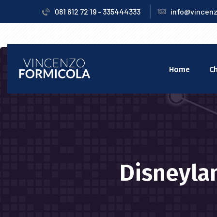
081 612 72 19 - 335444333
info@vincenz
Home
Ch
Disneylan