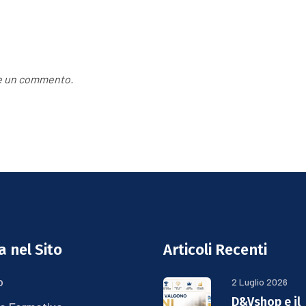
re un commento.
 nel Sito
Articoli Recenti
o
2 Luglio 2026
D&Vshop e il