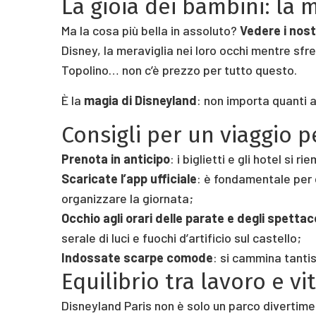
La gioia dei bambini: la 
Ma la cosa più bella in assoluto?
Vedere i nostri
Disney, la meraviglia nei loro occhi mentre sfr
Topolino… non c’è prezzo per tutto questo.
È la
magia di Disneyland
: non importa quanti a
Consigli per un viaggio p
Prenota in anticipo
: i biglietti e gli hotel si
Scaricate l’app ufficiale
: è fondamentale per co
organizzare la giornata;
Occhio agli orari delle parate e degli spettaco
serale di luci e fuochi d’artificio sul castello;
Indossate scarpe comode
: si cammina tanti
Equilibrio tra lavoro e vi
Disneyland Paris non è solo un parco divertimen