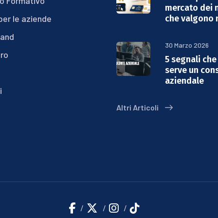
o Formativo
mercato dei 
per le aziende
che valgono 
rand
30 Marzo 2026
bro
5 segnali che 
serve un con
aziendale
i
Altri Articoli