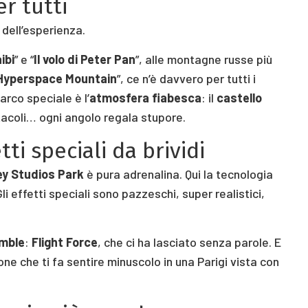
er tutti
dell’esperienza.
ibi
” e “
Il volo di Peter Pan
”, alle montagne russe più
Hyperspace Mountain
”, ce n’è davvero per tutti i
parco speciale è l’
atmosfera fiabesca
: il
castello
ttacoli… ogni angolo regala stupore.
ti speciali da brividi
ey Studios Park
è pura adrenalina. Qui la tecnologia
 Gli effetti speciali sono pazzeschi, super realistici,
mble
:
Flight Force
, che ci ha lasciato senza parole. E
ione che ti fa sentire minuscolo in una Parigi vista con