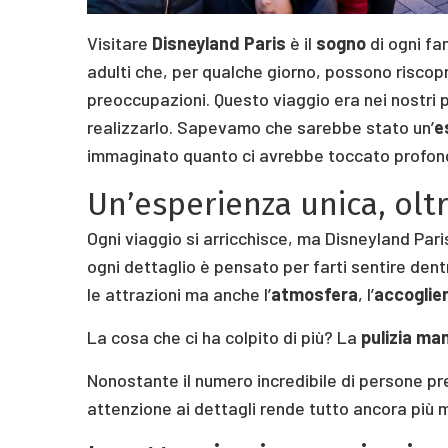
Visitare
Disneyland Paris
è il
sogno
di ogni fa
adulti che, per qualche giorno, possono riscopr
preoccupazioni. Questo viaggio era nei nostri 
realizzarlo. Sapevamo che sarebbe stato un’
e
immaginato quanto ci avrebbe toccato profo
Un’esperienza unica, oltr
Ogni viaggio si arricchisce, ma Disneyland Pari
ogni dettaglio è pensato per farti sentire den
le attrazioni ma anche l’
atmosfera
, l’
accoglie
La cosa che ci ha colpito di più? La
pulizia ma
Nonostante il numero incredibile di persone pr
attenzione ai dettagli rende tutto ancora più 