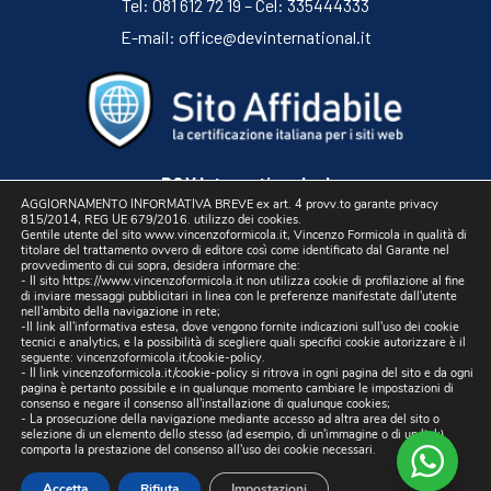
Tel: 081 612 72 19 – Cel: 335444333
E-mail:
office@devinternational.it
D&V International srl
AGGIORNAMENTO INFORMATIVA BREVE ex art. 4 provv.to garante privacy
Sede Legale: Via Libertà, 225 – 80055 Portici (NA)
815/2014, REG UE 679/2016. utilizzo dei cookies.
Gentile utente del sito www.vincenzoformicola.it, Vincenzo Formicola in qualità di
P.IVA 05754741212 | REA NA-773826
titolare del trattamento ovvero di editore così come identificato dal Garante nel
provvedimento di cui sopra, desidera informare che:
Capitale sociale 10.000 euro I.V.
- Il sito https://www.vincenzoformicola.it non utilizza cookie di profilazione al fine
di inviare messaggi pubblicitari in linea con le preferenze manifestate dall'utente
Pec:
devinternational@pec.it
nell'ambito della navigazione in rete;
-Il link all'informativa estesa, dove vengono fornite indicazioni sull'uso dei cookie
tecnici e analytics, e la possibilità di scegliere quali specifici cookie autorizzare è il
seguente:
vincenzoformicola.it/cookie-policy
.
- Il link
vincenzoformicola.it/cookie-policy
si ritrova in ogni pagina del sito e da ogni
Cookie Policy
/
Privacy Policy
pagina è pertanto possibile e in qualunque momento cambiare le impostazioni di
consenso e negare il consenso all'installazione di qualunque cookies;
- La prosecuzione della navigazione mediante accesso ad altra area del sito o
Sito realizzato da
Digital & Viral
selezione di un elemento dello stesso (ad esempio, di un'immagine o di un link)
comporta la prestazione del consenso all'uso dei cookie necessari.
Accetta
Rifiuta
Impostazioni