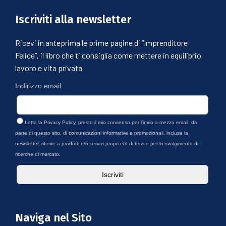
Iscriviti alla newsletter
Ricevi in anteprima le prime pagine di “Imprenditore
Felice”, il libro che ti consiglia come mettere in equilibrio
lavoro e vita privata
Indirizzo email
Letta la
Privacy Policy
, presto il mio consenso per l’invio a mezzo email, da
parte di questo sito, di comunicazioni informative e promozionali, inclusa la
newsletter, riferite a prodotti e/o servizi propri e/o di terzi e per lo svolgimento di
ricerche di mercato.
Naviga nel Sito